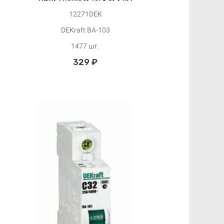
12271DEK
DEKraft ВА-103
1477 шт.
329 ₽