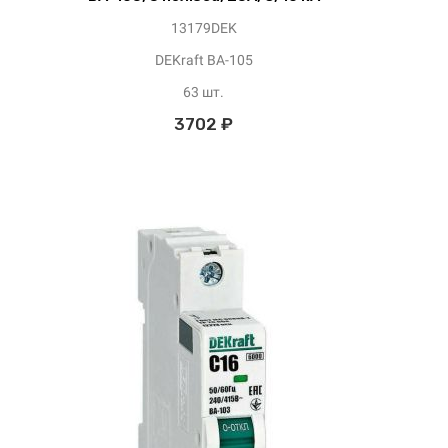
13179DEK
DEKraft ВА-105
63 шт.
3702 ₽