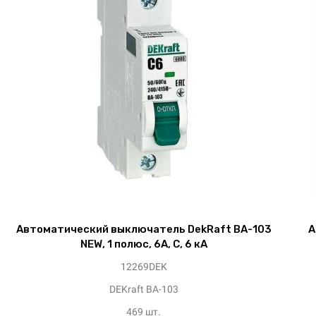
Автоматический выключатель DekRaft ВА-103
А
NEW, 1 полюс, 6А, С, 6 кА
12269DEK
DEKraft ВА-103
469 шт.