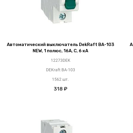
Автоматический выключатель DekRaft ВА-103
А
NEW, 1 полюс, 16А, С, 6 кА
12273DEK
DEKraft ВА-103
1562 шт.
318 ₽