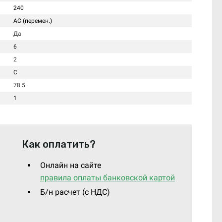
240
AC (перемен.)
Да
6
2
C
78.5
1
Как оплатить?
Онлайн на сайте
правила оплаты банковской картой
Б/н расчет (c НДС)