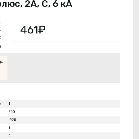
юс, 2А, С, 6 кА
.
461₽
.
K
3
р,
)
1
500
IP20
1
2