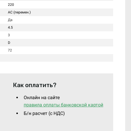
220
AC (перемен.)
Да
4.5
3
D
72
Как оплатить?
Онлайн на сайте
правила оплаты банковской картой
Б/н расчет (c НДС)