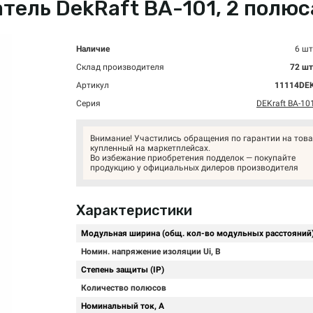
ль DekRaft ВА-101, 2 полюса,
Наличие
6 шт
Склад производителя
72 шт
Артикул
11114DE
Серия
DEKraft ВА-10
Внимание! Участились обращения по гарантии на това
купленный на маркетплейсах.
Во избежание приобретения подделок — покупайте
продукцию у официальных дилеров производителя
Характеристики
Модульная ширина (общ. кол-во модульных расстояний
Номин. напряжение изоляции Ui, В
Степень защиты (IP)
Количество полюсов
Номинальный ток, А