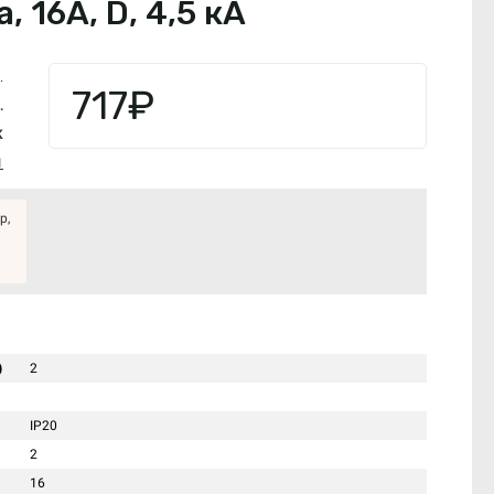
 16А, D, 4,5 кА
.
717₽
.
K
1
р,
)
2
IP20
2
16