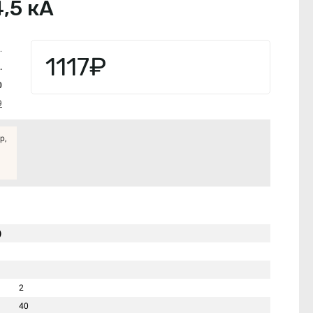
,5 кА
.
1117₽
.
0
9
р,
)
2
40