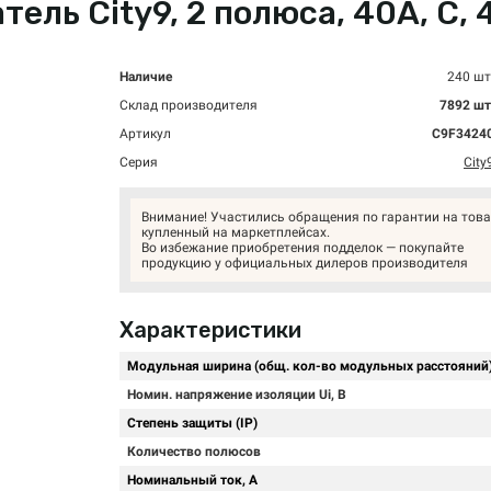
ль City9, 2 полюса, 40А, C, 4
Наличие
240 шт
Склад производителя
7892 шт
Артикул
C9F3424
Серия
City
Внимание! Участились обращения по гарантии на това
купленный на маркетплейсах.
Во избежание приобретения подделок — покупайте
продукцию у официальных дилеров производителя
Характеристики
Модульная ширина (общ. кол-во модульных расстояний
Номин. напряжение изоляции Ui, В
Степень защиты (IP)
Количество полюсов
Номинальный ток, А