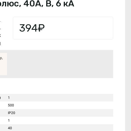
юс, 40А, В, 6 кА
.
394₽
.
K
3
р,
)
1
500
IP20
1
40