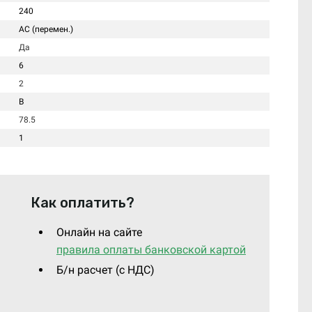
240
AC (перемен.)
Да
6
2
B
78.5
1
Как оплатить?
Онлайн на сайте
правила оплаты банковской картой
Б/н расчет (c НДС)