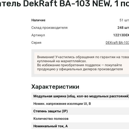
ль DekRaft ВА-103 NEW, 1 пол
Наличие
51 шт
Склад производителя
248 шт
Артикул
12213DE
Серия
DEKraft ВА-10
Внимание! Участились обращения по гарантии на това
купленный на маркетплейсах.
Во избежание приобретения подделок — покупайте
продукцию у официальных дилеров производителя
Характеристики
Модульная ширина (общ. кол-во модульных расстояний
Номин. напряжение изоляции Ui, В
Степень защиты (IP)
Количество полюсов
Номинальный ток, А