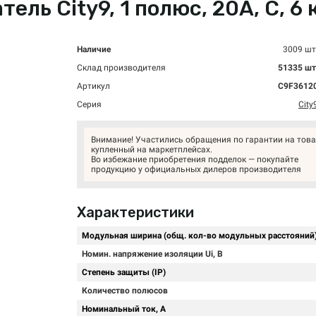
ль City9, 1 полюс, 20А, C, 6 
Наличие
3009 шт
Склад производителя
51335 шт
Артикул
C9F3612
Серия
City
Внимание! Участились обращения по гарантии на това
купленный на маркетплейсах.
Во избежание приобретения подделок — покупайте
продукцию у официальных дилеров производителя
Характеристики
Модульная ширина (общ. кол-во модульных расстояний
Номин. напряжение изоляции Ui, В
Степень защиты (IP)
Количество полюсов
Номинальный ток, А