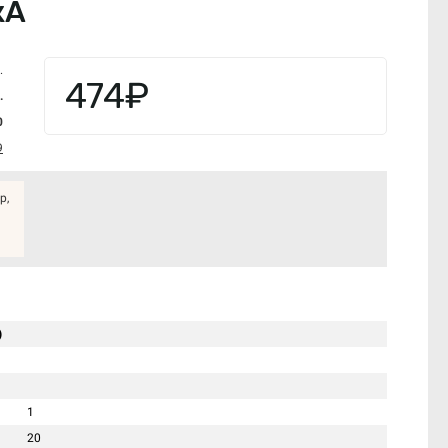
кА
.
474₽
.
0
9
р,
)
1
20