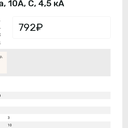
 10А, С, 4,5 кА
.
792₽
.
K
1
р,
)
3
10