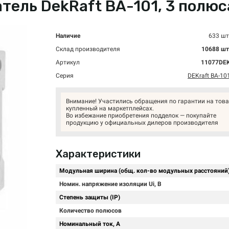
ль DekRaft ВА-101, 3 полюса,
Наличие
633 шт
Склад производителя
10688 шт
Артикул
11077DE
Серия
DEKraft ВА-10
Внимание! Участились обращения по гарантии на това
купленный на маркетплейсах.
Во избежание приобретения подделок — покупайте
продукцию у официальных дилеров производителя
Характеристики
Модульная ширина (общ. кол-во модульных расстояний
Номин. напряжение изоляции Ui, В
Степень защиты (IP)
Количество полюсов
Номинальный ток, А