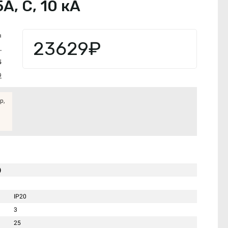
А, C, 10 кА
я
23629₽
.
5
9
р,
)
IP20
3
25