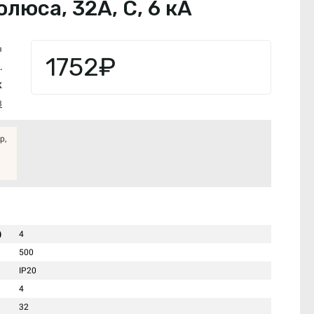
люса, 32А, С, 6 кА
я
1752₽
.
K
3
р,
)
4
500
IP20
4
32