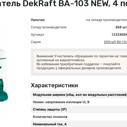
ль DekRaft ВА-103 NEW, 4 по
Наличие
на складе производител
Склад производителя
868 шт
Артикул
12324DE
Серия
DEKraft ВА-10
Внимание! Участились обращения по гарантии на това
купленный на маркетплейсах.
Во избежание приобретения подделок — покупайте
продукцию у официальных дилеров производителя
Характеристики
Модульная ширина (общ. кол-во модульных расстояний
Номин. напряжение изоляции Ui, В
Степень защиты (IP)
Количество полюсов
Номинальный ток, А