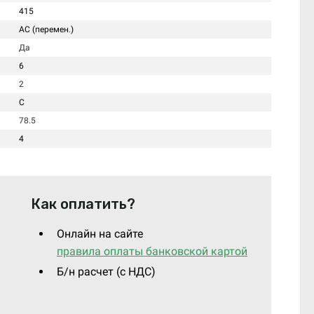
415
AC (перемен.)
Да
6
2
C
78.5
4
Как оплатить?
Онлайн на сайте
правила оплаты банковской картой
Б/н расчет (c НДС)