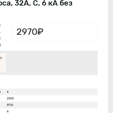
, 32А, С, 6 кА без
я
2970₽
.
K
M
р,
)
4
2000
IP20
4