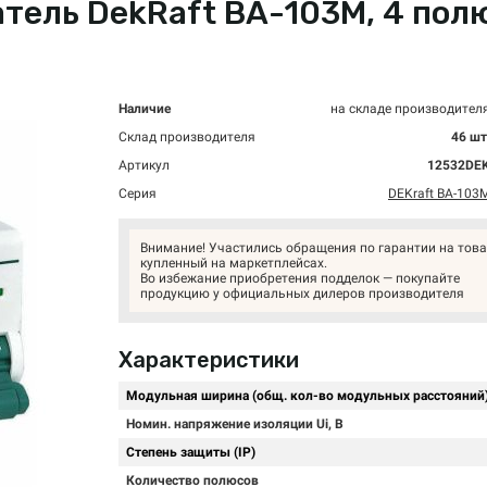
ль DekRaft ВА-103М, 4 полюса
Наличие
на складе производител
Склад производителя
46 шт
Артикул
12532DE
Серия
DEKraft ВА-103
Внимание! Участились обращения по гарантии на това
купленный на маркетплейсах.
Во избежание приобретения подделок — покупайте
продукцию у официальных дилеров производителя
Характеристики
Модульная ширина (общ. кол-во модульных расстояний
Номин. напряжение изоляции Ui, В
Степень защиты (IP)
Количество полюсов