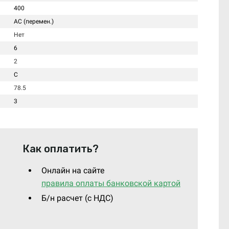
400
AC (перемен.)
Нет
6
2
C
78.5
3
Как оплатить?
Онлайн на сайте
правила оплаты банковской картой
Б/н расчет (c НДС)