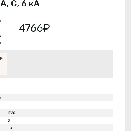
, C, 6 кА
я
4766₽
.
3
9
р,
)
IP20
3
13