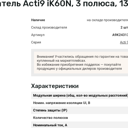
ль Acti9 iK60N, 3 полюса, 13А
Наличие
на складе производител
Склад производителя
2 шт
Артикул
A9K2431
Серия
Acti 
Внимание! Участились обращения по гарантии на това
купленный на маркетплейсах.
Во избежание приобретения подделок — покупайте
продукцию у официальных дилеров производителя
Характеристики
Модульная ширина (общ. кол-во модульных расстояний
Номин. напряжение изоляции Ui, В
Степень защиты (IP)
Количество полюсов
Номинальный ток, А