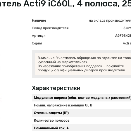
ль Acti9 iC60L, 4 полюса, 25А
Наличие
на складе производител
Склад производителя
5 шт
Артикул
A9F9342
Серия
Acti 
Внимание! Участились обращения по гарантии на това
купленный на маркетплейсах.
Во избежание приобретения подделок — покупайте
продукцию у официальных дилеров производителя
Характеристики
Модульная ширина (общ. кол-во модульных расстояний
Номин. напряжение изоляции Ui, В
Степень защиты (IP)
Количество полюсов
Номинальный ток, А