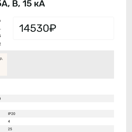
, В, 15 кА
я
14530₽
.
5
9
р,
)
IP20
4
25