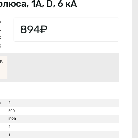
юса, 1А, D, 6 кА
я
894₽
.
K
3
р,
)
2
500
IP20
2
1