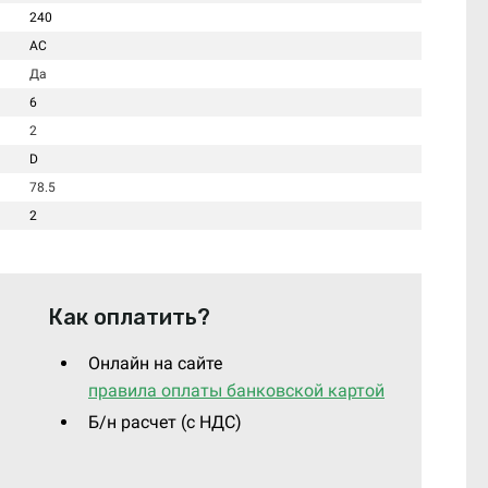
240
AC
Да
6
2
D
78.5
2
Как оплатить?
Онлайн на сайте
правила оплаты банковской картой
Б/н расчет (c НДС)