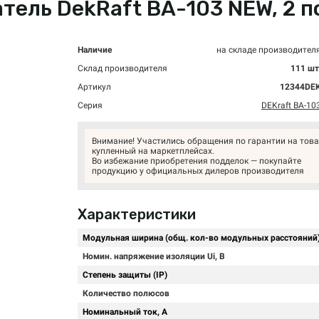
ль DekRaft ВА-103 NEW, 2 пол
Наличие
на складе производител
Склад производителя
111 шт
Артикул
12344DE
Серия
DEKraft ВА-10
Внимание! Участились обращения по гарантии на това
купленный на маркетплейсах.
Во избежание приобретения подделок — покупайте
продукцию у официальных дилеров производителя
Характеристики
Модульная ширина (общ. кол-во модульных расстояний
Номин. напряжение изоляции Ui, В
Степень защиты (IP)
Количество полюсов
Номинальный ток, А