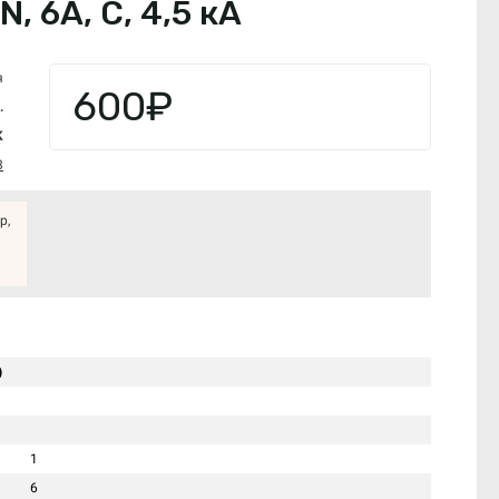
 6А, С, 4,5 кА
я
600₽
.
K
3
р,
)
1
6