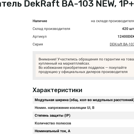
ль DekRaft ВА-103 NEW, 1P+N,
Наличие
на складе производител
Склад производителя
420 шт
Артикул
12400DE
Серия
DEKraft ВА-10
Внимание! Участились обращения по гарантии на това
купленный на маркетплейсах.
Во избежание приобретения подделок — покупайте
продукцию у официальных дилеров производителя
Характеристики
Модульная ширина (общ. кол-во модульных расстояний
Номин. напряжение изоляции Ui, В
Степень защиты (IP)
Количество полюсов
Номинальный ток, А