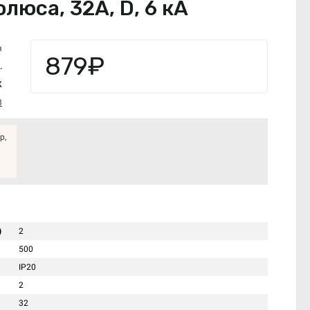
юса, 32А, D, 6 кА
я
879₽
.
K
3
р,
)
2
500
IP20
2
32