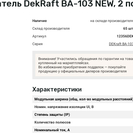
ль DekRaft ВА-103 NEW, 2 пол
Наличие
на складе производител
Склад производителя
65 шт
Артикул
12356DE
Серия
DEKraft ВА-10
Внимание! Участились обращения по гарантии на това
купленный на маркетплейсах.
Во избежание приобретения подделок — покупайте
продукцию у официальных дилеров производителя
Характеристики
Модульная ширина (общ. кол-во модульных расстояний
Номин. напряжение изоляции Ui, В
Степень защиты (IP)
Количество полюсов
Номинальный ток, А