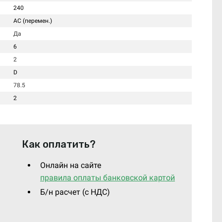
240
AC (перемен.)
Да
6
2
D
78.5
2
Как оплатить?
Онлайн на сайте
правила оплаты банковской картой
Б/н расчет (c НДС)