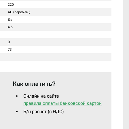
220
AC (перемен.)
Да
4.5
B
73
Как оплатить?
Онлайн на сайте
правила оплаты банковской картой
Б/н расчет (c НДС)