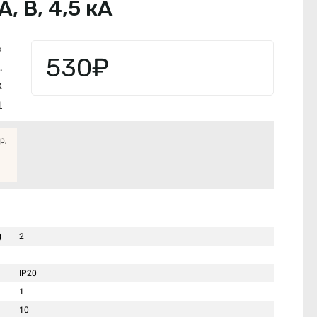
, В, 4,5 кА
я
530₽
.
K
1
р,
)
2
IP20
1
10