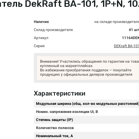
ль DekRaft ВА-101, 1P+N, 10А
Наличие
на складе производител
Склад производителя
41 шт
Артикул
11164DE
Серия
DEKraft ВА-10
Внимание! Участились обращения по гарантии на това
купленный на маркетплейсах.
Во избежание приобретения подделок — покупайте
продукцию у официальных дилеров производителя
Характеристики
Модульная ширина (общ. кол-во модульных расстояний
Номин. напряжение изоляции Ui, В
Степень защиты (IP)
Количество полюсов
Номинальный ток, А