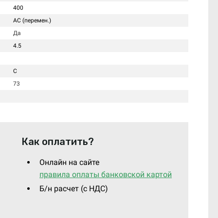
400
AC (перемен.)
Да
4.5
C
73
Как оплатить?
Онлайн на сайте
правила оплаты банковской картой
Б/н расчет (c НДС)