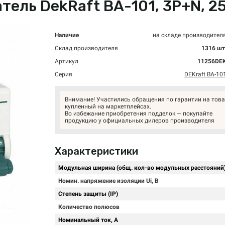
ль DekRaft ВА-101, 3P+N, 25А
Наличие
на складе производител
Склад производителя
1316 шт
Артикул
11256DE
Серия
DEKraft ВА-10
Внимание! Участились обращения по гарантии на това
купленный на маркетплейсах.
Во избежание приобретения подделок — покупайте
продукцию у официальных дилеров производителя
Характеристики
Модульная ширина (общ. кол-во модульных расстояний
Номин. напряжение изоляции Ui, В
Степень защиты (IP)
Количество полюсов
Номинальный ток, А