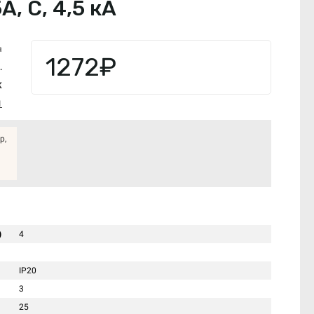
, С, 4,5 кА
я
1272₽
.
K
1
р,
)
4
IP20
3
25