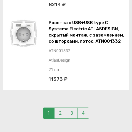
8214 ₽
Розетка с USB+USB type C
Systeme Electric ATLASDESIGN,
скрытый монтаж, с заземлением,
со шторками, лотос, ATN001332
ATN001332
AtlasDesign
21 шт.
11373 ₽
1
2
3
4