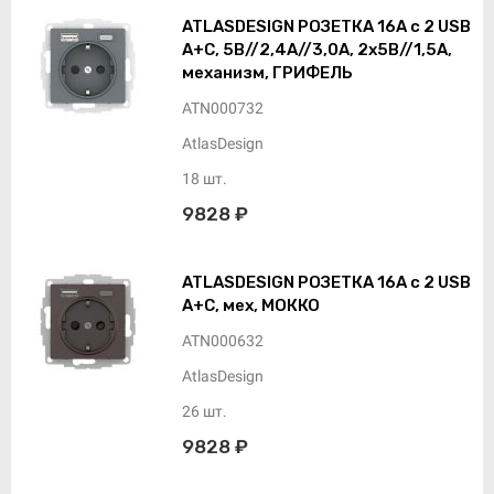
ATLASDESIGN РОЗЕТКА 16А c 2 USB
A+C, 5В//2,4А//3,0А, 2х5В//1,5А,
механизм, ГРИФЕЛЬ
ATN000732
AtlasDesign
18 шт.
9828 ₽
ATLASDESIGN РОЗЕТКА 16А c 2 USB
A+C, мех, МОККО
ATN000632
AtlasDesign
26 шт.
9828 ₽