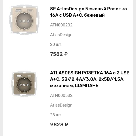
SE AtlasDesign Бежевый Розетка
16А с USB A+C, бежевый
ATN000232
AtlasDesign
20 шт.
7582 ₽
ATLASDESIGN РОЗЕТКА 16А c 2 USB
A+C, 5В//2,4А//3,0А, 2х5В//1,5А,
механизм, ШАМПАНЬ
ATN000532
AtlasDesign
28 шт.
9828 ₽