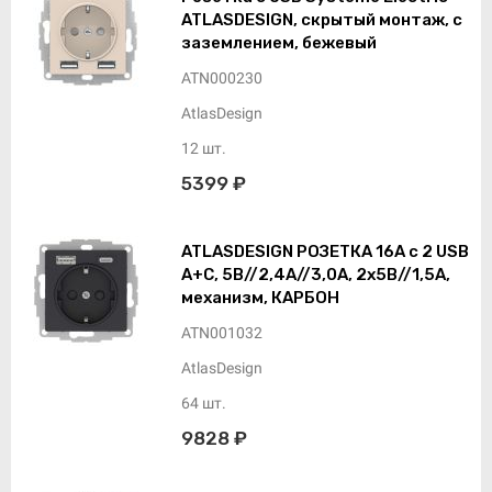
ATLASDESIGN, скрытый монтаж, с
заземлением, бежевый
ATN000230
AtlasDesign
12 шт.
5399 ₽
ATLASDESIGN РОЗЕТКА 16А c 2 USB
A+С, 5В//2,4А//3,0А, 2х5В//1,5А,
механизм, КАРБОН
ATN001032
AtlasDesign
64 шт.
9828 ₽