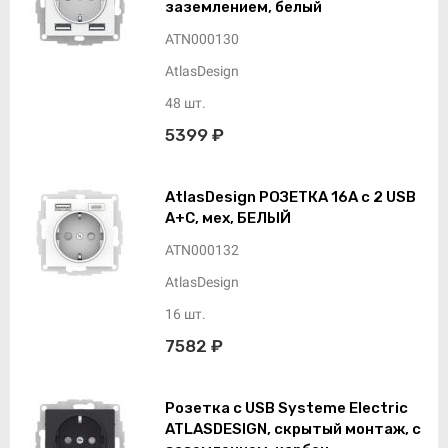
заземлением, белый
ATN000130
AtlasDesign
48 шт.
5399 ₽
AtlasDesign РОЗЕТКА 16А с 2 USB
A+C, мех, БЕЛЫЙ
ATN000132
AtlasDesign
16 шт.
7582 ₽
Розетка с USB Systeme Electric
ATLASDESIGN, скрытый монтаж, с