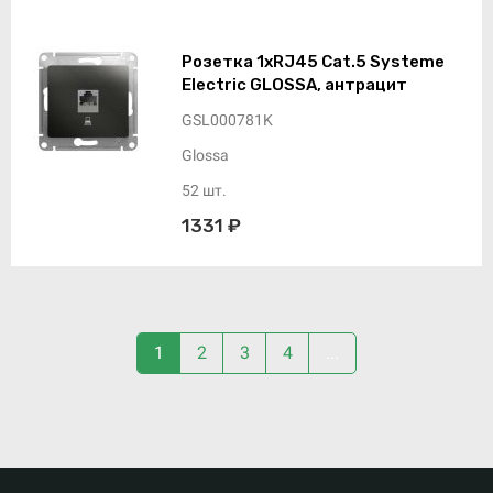
Розетка 1xRJ45 Cat.5 Systeme
Electric GLOSSA, антрацит
GSL000781K
Glossa
52 шт.
1331 ₽
1
2
3
4
...