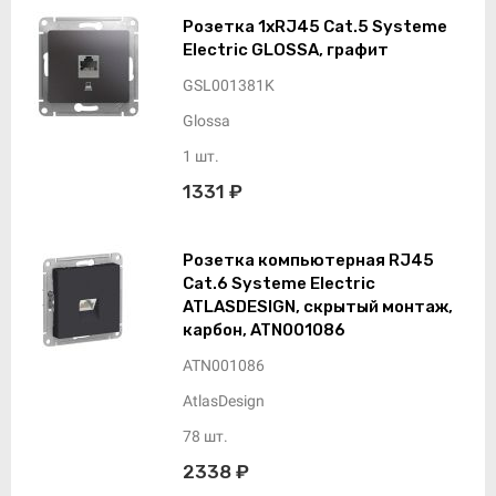
Розетка 1xRJ45 Cat.5 Systeme
Electric GLOSSA, графит
GSL001381K
Glossa
1 шт.
1331 ₽
Розетка компьютерная RJ45
Cat.6 Systeme Electric
ATLASDESIGN, скрытый монтаж,
карбон, ATN001086
ATN001086
AtlasDesign
78 шт.
2338 ₽