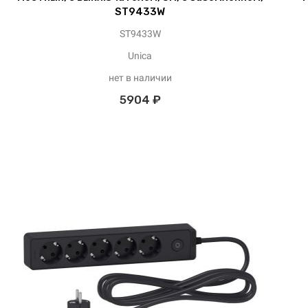
ST9433W
ST9433W
Unica
нет в наличии
5904 ₽